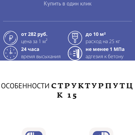
Купить в один клик
от 282 руб.
до 10 м²
цена за 1 м²
расход на 25 кг
24 часа
не менее 1 МПа
время высыхания
адгезия к бетону
СТРУКТУРПУТЦ
ОСОБЕННОСТИ
K 15