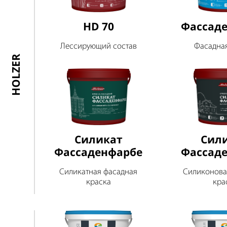
HD 70
Фассад
Лессирующий состав
Фасадна
HOLZER
Силикат
Сил
Фассаденфарбе
Фассад
Силикатная фасадная
Силиконова
краска
кра