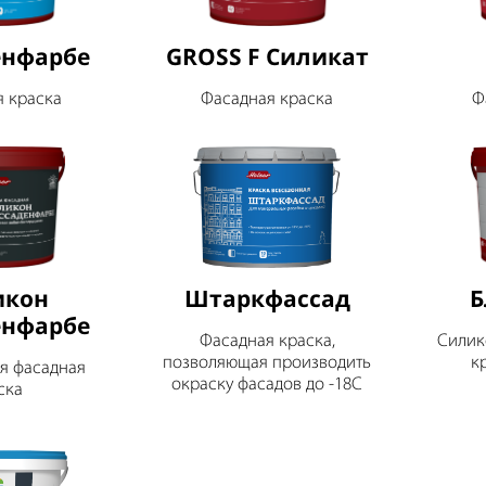
енфарбе
GROSS F Силикат
я краска
Фасадная краска
Ф
икон
Штаркфассад
Б
енфарбе
Фасадная краска,
Силик
позволяющая производить
к
я фасадная
окраску фасадов до -18С
ска