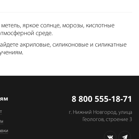
 метель, яркое солнце, морозы, кислотные
атмосферной среде.
найдете акриловые, силиконовые и силикатные
учениям.
8 800 555-18-71
лям
т
г. Нижний Новгород, улица
Геологов, строение 3
ты
авки