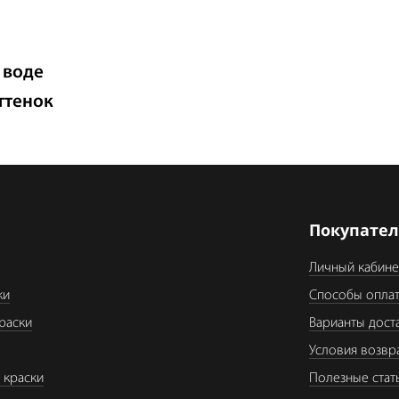
 воде
ттенок
я
Покупате
Личный кабине
ки
Способы опла
раски
Варианты дост
Условия возвр
 краски
Полезные стат