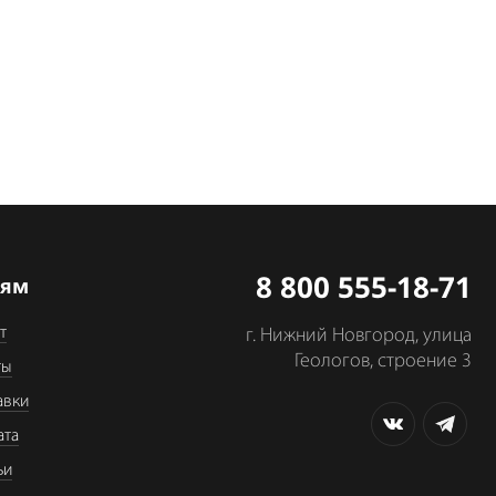
8 800 555-18-71
лям
т
г. Нижний Новгород, улица
Геологов, строение 3
ты
авки
ата
ьи