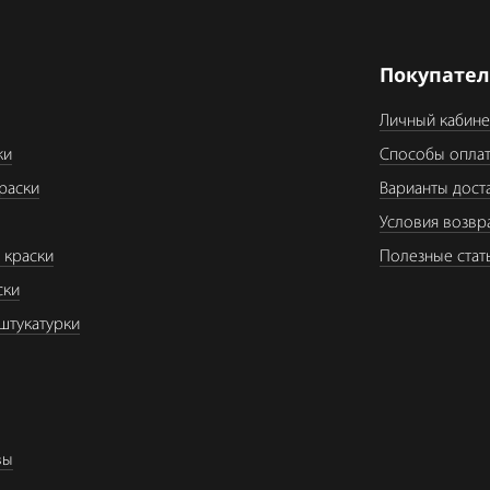
я
Покупате
Личный кабине
ки
Способы опла
раски
Варианты дост
Условия возвр
 краски
Полезные стат
ски
штукатурки
вы