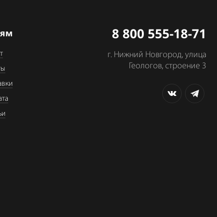
8 800 555-18-71
лям
т
г. Нижний Новгород, улица
Геологов, строение 3
ты
авки
ата
ьи