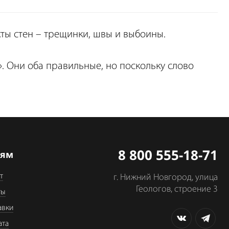
ты стен – трещинки, швы и выбоины.
». Они оба правильные, но поскольку слово
8 800 555-18-71
лям
т
г. Нижний Новгород, улица
Геологов, строение 3
ты
авки
ата