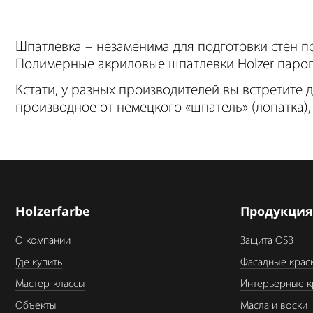
Шпатлевка – незаменима для подготовки стен п
Полимерные акриловые шпатлевки Holzer пароп
Кстати, у разных производителей вы встретите 
производное от немецкого «шпатель» (лопатка),
Holzerfarbe
Продукци
О компании
Защита OSB
Где купить
Фасадные крас
Мастер-классы
Интерьерные к
Объекты
Масла и воски