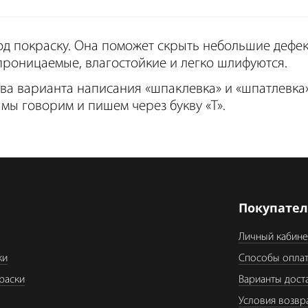
од покраску. Она поможет скрыть небольшие дефек
роницаемые, влагостойкие и легко шлифуются.
два варианта написания «шпаклевка» и «шпатлевка
 мы говорим и пишем через букву «Т».
я
Покупате
Личный кабине
ки
Способы опла
раски
Варианты дост
Условия возвр