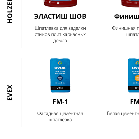
HOLZER
ЭЛАСТИШ ШОВ
Финиш
Шпатлевка для заделки
Финишная 
стыков плит каркасных
шпат
домов
EVEX
FM-1
FM
Фасадная цементная
Белая цементн
шпатлевка