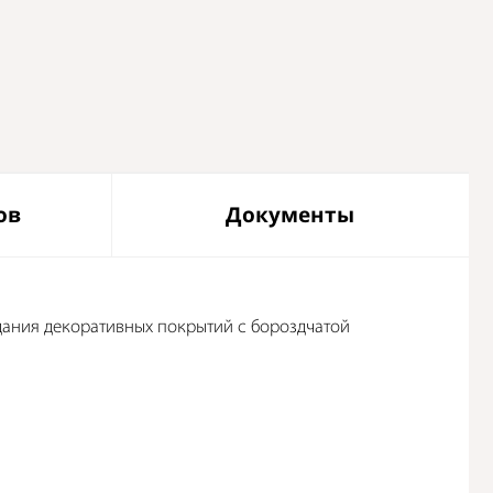
ов
Документы
здания декоративных покрытий с бороздчатой