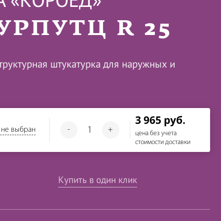
А «КОРОЕД»
УРПУТЦ R 25
труктурная штукатурка для наружных и
3 965 руб.
 не выбран
-
+
цена без учета
стоимости доставки
Купить в один клик