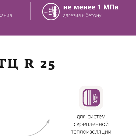
не менее 1 МПа
хания
адгезия к бетону
Ц R 25
для систем
скрепленной
теплоизоляции