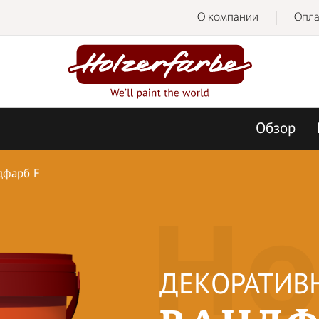
О компании
Опла
Обзор
дфарб F
Ho
ДЕКОРАТИВ