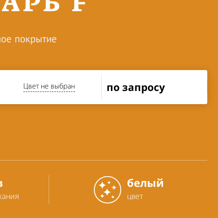
АРБ F
ое покрытие
по запросу
Цвет не выбран
в
белый
хания
цвет