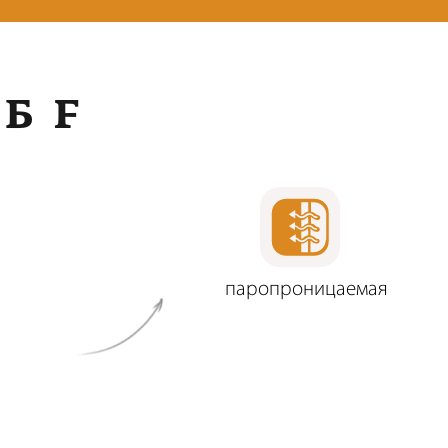
Б F
паропроницаемая