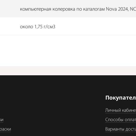
компьютерная колеровка по каталогам Nova 2024, NCS
около 1,75 г/см3
я
Покупате
Личный кабине
ки
Способы опла
раски
Варианты дост