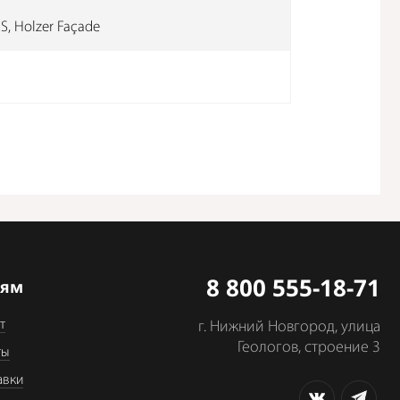
, Holzer Façade
8 800 555-18-71
лям
т
г. Нижний Новгород, улица
Геологов, строение 3
ты
авки