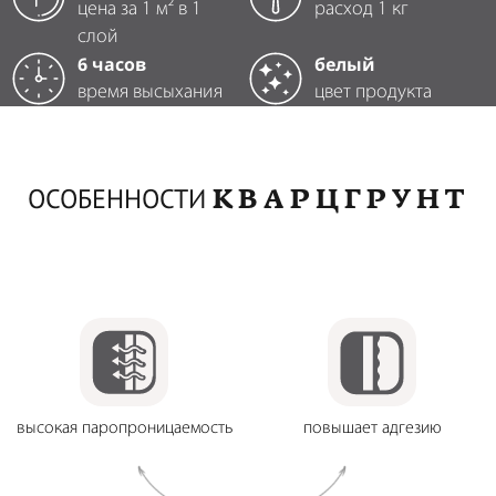
цена за 1 м² в 1
расход 1 кг
слой
6 часов
белый
время высыхания
цвет продукта
КВАРЦГРУНТ
ОСОБЕННОСТИ
высокая паропроницаемость
повышает адгезию