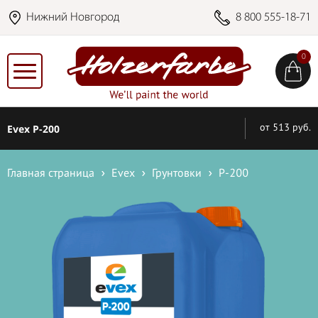
Нижний Новгород
8 800 555-18-71
0
Evex P-200
от 513 руб.
Главная страница
Evex
Грунтовки
P-200