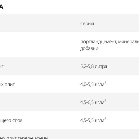
А
серый
портландцемент, минерал
добавки
кг
5,2-5,8 литра
2
ых плит
4,0-5,5 кг/м
2
4,5-6,5 кг/м
2
щего слоя
4,5-5,5 кг/м
ых плит тарельчатыми