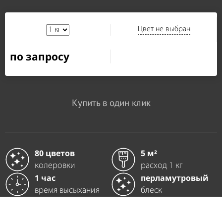
Цвет не выбран
по запросу
Купить в один клик
80 цветов
5 м²
колеровки
расход 1 кг
1 час
перламутровый
время высыхания
блеск