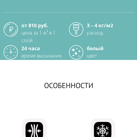
от 810 руб.
3 – 4 кг/м2
цена за 1 м² в 1
расход
слой
24 часа
белый
время высыхания
цвет
ОСОБЕННОСТИ