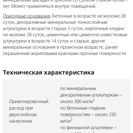
минеральных фасадах и цоколях со сроком службы более 7
лет. Может применяться внутри помещений.
Пригодные основания
: Бетонные в возрасте не моложе 28
суток, декоративные минеральные тонкослойные
штукатурки в возрасте старше 3 суток, кирпичные кладки
не моложе 28 суток, цементные или цементно-известковые
штукатурки в возрасте 14 суток и старше, другие
минеральные основания в проектном возрасте, ранее
окрашенные акриловыми красками прочные поверхности
Техническая характеристика
по минеральным
декоративным штукатуркам –
2
Ориентировочный
около 300 мл/м
расход при
по бетонным гладким
двухслойном
поверхностям – около 250
2
нанесении
мл/м
по финишной шпатлевке –
2