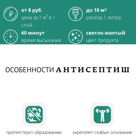
от 8 руб.
до 10 м²
цена за 1 м² в 1
расход 1 литра
слой
60 минут
светло-желтый
время высыхания
цвет продукта
АНТИСЕПТИШ
ОСОБЕННОСТИ
препятствует образованию
укрепляет слабые основания