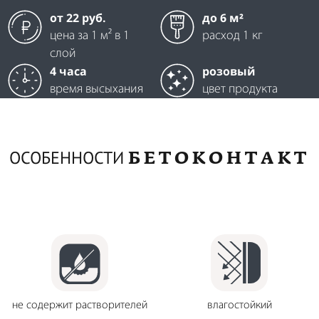
от 22 руб.
до 6 м²
цена за 1 м² в 1
расход 1 кг
слой
4 часа
розовый
время высыхания
цвет продукта
БЕТОКОНТАКТ
ОСОБЕННОСТИ
не содержит растворителей
влагостойкий