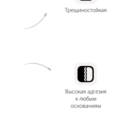
Трещиностойкая
Высокая адгезия
к любым
основаниям