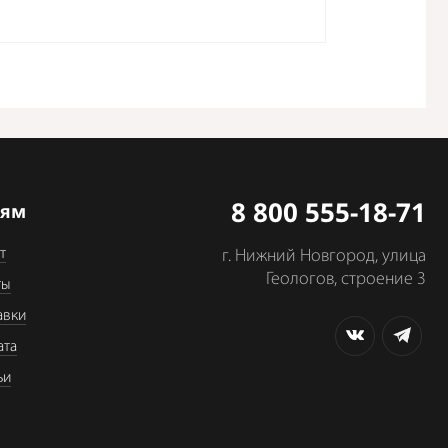
8 800 555-18-71
лям
т
г. Нижний Новгород, улица
Геологов, строение 3
ты
авки
ата
ьи