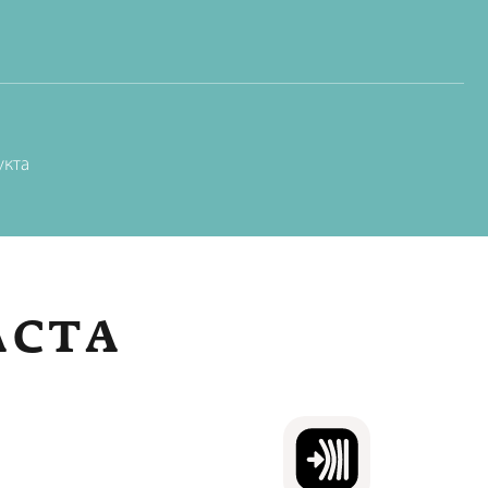
укта
АСТА