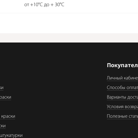
от +10°C до + 30°C
я
Покупате
Личный кабине
ки
Способы опла
раски
Варианты дост
Условия возвр
 краски
Полезные стат
ски
штукатурки