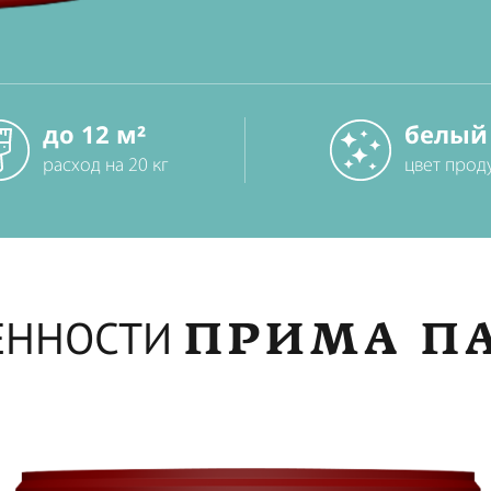
до 12 м²
белый
расход на 20 кг
цвет прод
ПРИМА П
ЕННОСТИ