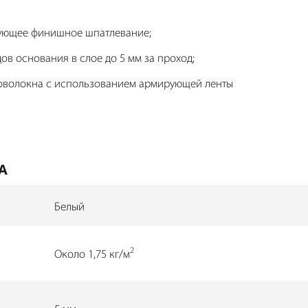
дующее финишное шпатлевание;
в основания в слое до 5 мм за проход;
соволокна с использованием армирующей ленты
А
Белый
2
Около 1,75 кг/м