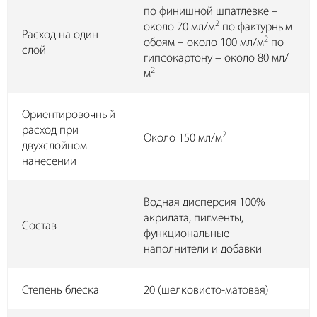
по финишной шпатлевке –
2
около 70 мл/м
по фактурным
Расход на один
2
обоям – около 100 мл/м
по
слой
гипсокартону – около 80 мл/
2
м
Ориентировочный
расход при
2
Около 150 мл/м
двухслойном
нанесении
Водная дисперсия 100%
акрилата, пигменты,
Состав
функциональные
наполнители и добавки
Степень блеска
20 (шелковисто-матовая)