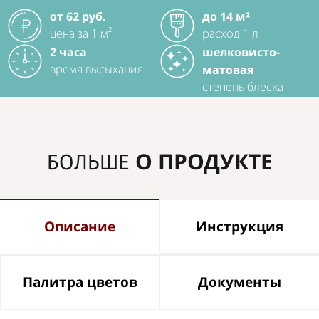
от 62 руб.
до 14 м²
цена за 1 м²
расход 1 л
2 часа
шелковисто-
матовая
время высыхания
степень блеска
О ПРОДУКТЕ
БОЛЬШЕ
Описание
Инструкция
Палитра цветов
Документы