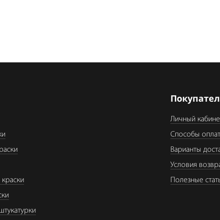
я
Покупате
Личный кабине
ки
Способы опла
раски
Варианты дост
Условия возвр
 краски
Полезные стат
ски
штукатурки