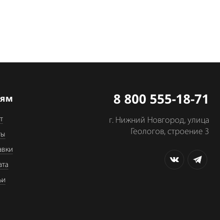
8 800 555-18-71
лям
т
г. Нижний Новгород, улица
Геологов, строение 3
ты
авки
ата
ьи