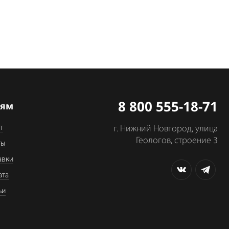
8 800 555-18-71
лям
т
г. Нижний Новгород, улица
Геологов, строение 3
ты
авки
ата
ьи