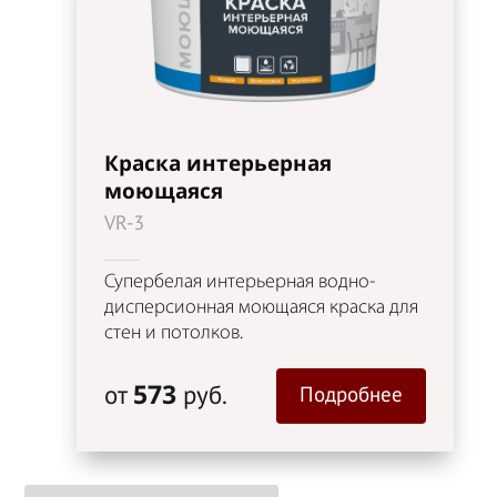
Краска интерьерная
моющаяся
VR-3
Супербелая интерьерная водно-
дисперсионная моющаяся краска для
стен и потолков.
573
от
руб.
Подробнее