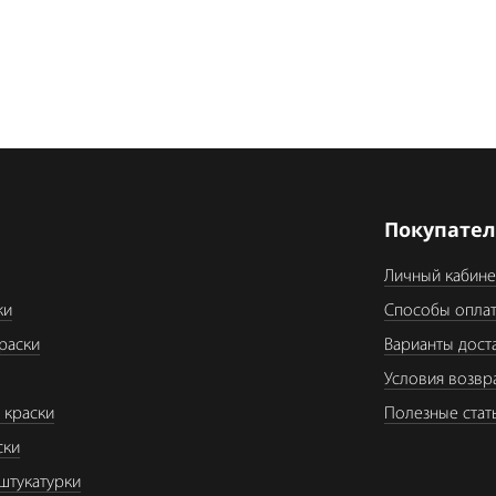
я
Покупате
Личный кабине
ки
Способы опла
раски
Варианты дост
Условия возвр
 краски
Полезные стат
ски
штукатурки