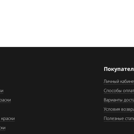
я
Покупате
Личный кабине
ки
Способы опла
раски
Варианты дост
Условия возвр
 краски
Полезные стат
ски