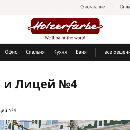
О компании
Опла
Офис
Спальня
Кухня
Баня
все решен
я и Лицей №4
ицей №4