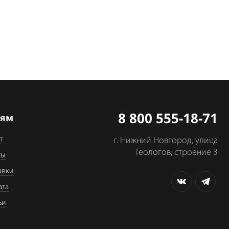
8 800 555-18-71
лям
т
г. Нижний Новгород, улица
Геологов, строение 3
ты
авки
ата
ьи