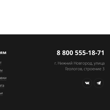
8 800 555-18-71
лям
т
г. Нижний Новгород, улица
Геологов, строение 3
ты
авки
ата
ьи