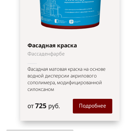
Фасадная краска
Фассаденфарбе
Фасадная матовая краска на основе
водной дисперсии акрилового
сополимера, модифицированной
силоксаном
725
от
руб.
Подробнее