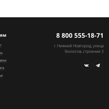
8 800 555-18-71
лям
т
г. Нижний Новгород, улица
Геологов, строение 3
ты
авки
ата
ьи