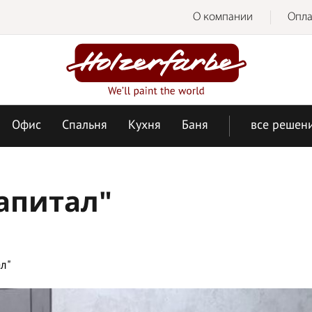
О компании
Опла
Офис
Спальня
Кухня
Баня
все решен
апитал"
л"