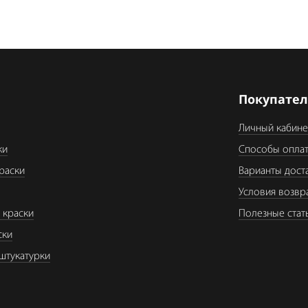
я
Покупате
Личный кабине
ки
Способы опла
раски
Варианты дост
Условия возвр
 краски
Полезные стат
ски
штукатурки