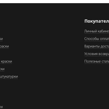
я
Покупате
Личный кабине
ки
Способы опла
раски
Варианты дост
Условия возвр
 краски
Полезные стат
ски
штукатурки
вы