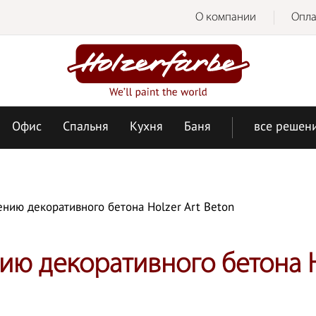
О компании
Опла
Офис
Спальня
Кухня
Баня
все решен
ению декоративного бетона Holzer Art Beton
ию декоративного бетона Ho