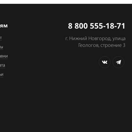
8 800 555-18-71
лям
т
г. Нижний Новгород, улица
Геологов, строение 3
ты
авки
ата
ьи