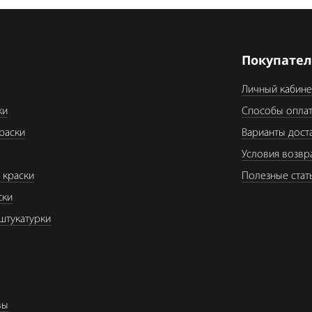
я
Покупате
Личный кабине
ки
Способы опла
раски
Варианты дост
Условия возвр
 краски
Полезные стат
ски
штукатурки
вы