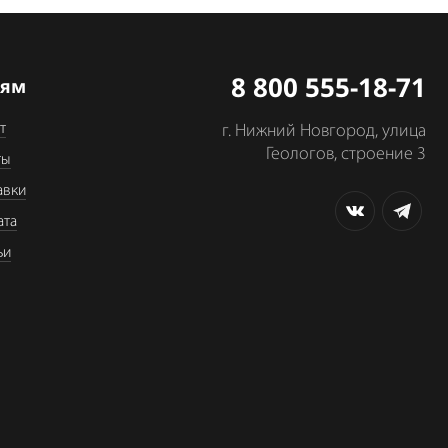
8 800 555-18-71
лям
т
г. Нижний Новгород, улица
Геологов, строение 3
ты
авки
ата
ьи