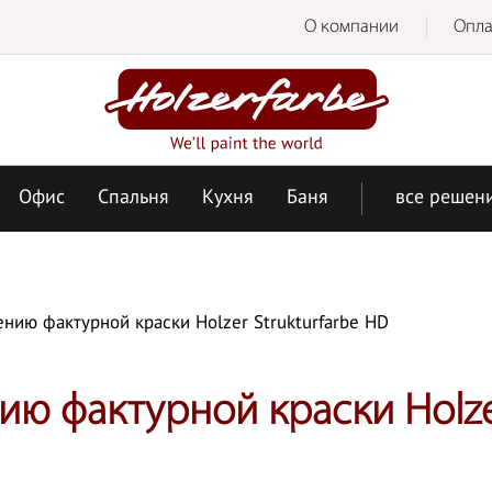
О компании
Опла
Офис
Спальня
Кухня
Баня
все решен
нию фактурной краски Holzer Strukturfarbe HD
ию фактурной краски Holzer