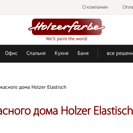
О компании
Опла
Офис
Спальня
Кухня
Баня
все решен
асного дома Holzer Elastisch
ного дома Holzer Elastisch