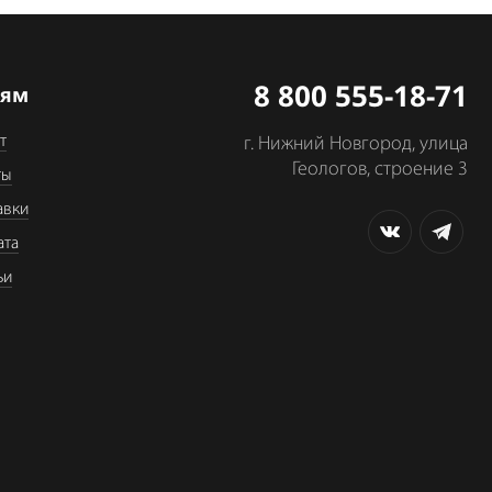
8 800 555-18-71
лям
т
г. Нижний Новгород, улица
Геологов, строение 3
ты
авки
ата
ьи