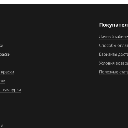
я
Покупате
Личный кабине
ки
Способы опла
раски
Варианты дост
Условия возвр
 краски
Полезные стат
ски
штукатурки
вы