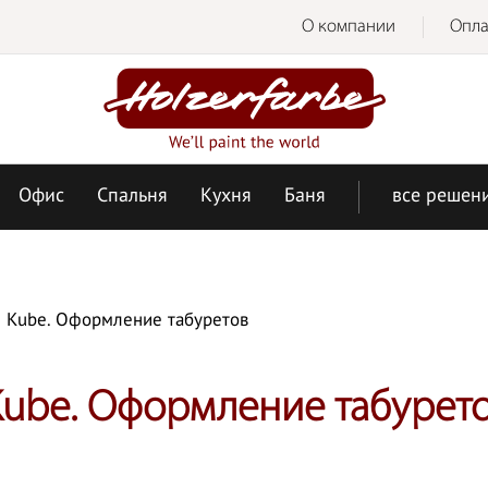
О компании
Опла
Офис
Спальня
Кухня
Баня
все решен
и Kube. Оформление табуретов
Kube. Оформление табурет