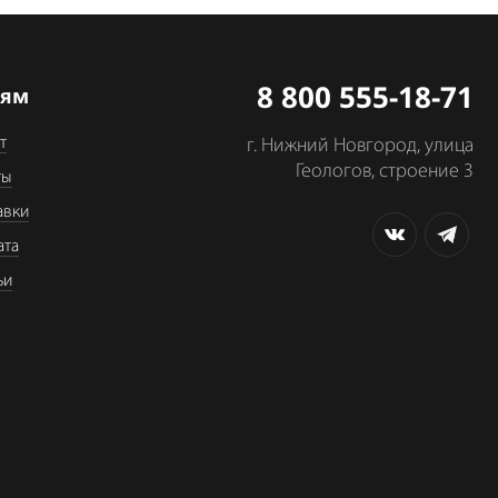
8 800 555-18-71
лям
т
г. Нижний Новгород, улица
Геологов, строение 3
ты
авки
ата
ьи