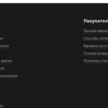
я
Покупате
Личный кабине
ки
Способы опла
раски
Варианты дост
Условия возвр
 краски
Полезные стат
ски
штукатурки
вы