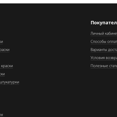
я
Покупате
Личный кабине
ки
Способы опла
раски
Варианты дост
Условия возвр
 краски
Полезные стат
ски
штукатурки
вы