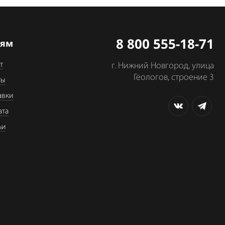
8 800 555-18-71
лям
т
г. Нижний Новгород, улица
Геологов, строение 3
ты
авки
ата
ьи