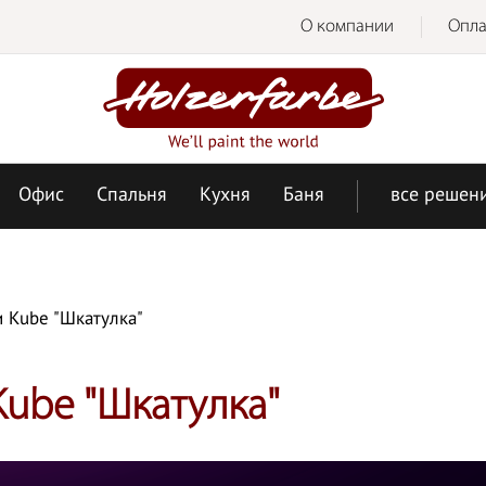
О компании
Опла
Офис
Спальня
Кухня
Баня
все решен
и Kube "Шкатулка"
Kube "Шкатулка"