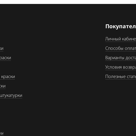
я
Покупате
Личный кабине
ки
Способы опла
раски
Варианты дост
Условия возвр
 краски
Полезные стат
ски
штукатурки
вы