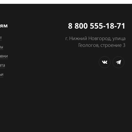
8 800 555-18-71
лям
т
г. Нижний Новгород, улица
Геологов, строение 3
ты
авки
ата
ьи