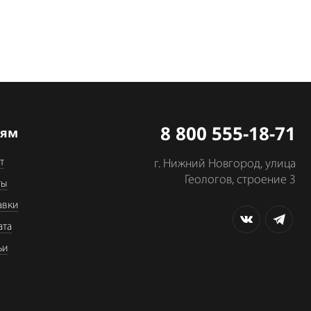
8 800 555-18-71
лям
т
г. Нижний Новгород, улица
Геологов, строение 3
ты
авки
ата
ьи