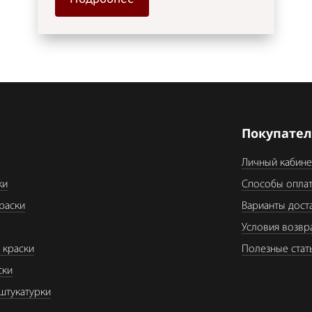
я
Покупате
Личный кабине
ки
Способы опла
раски
Варианты дост
Условия возвр
 краски
Полезные стат
ски
штукатурки